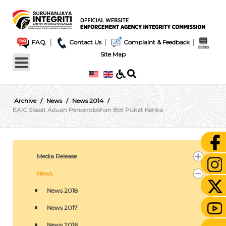
|
|
|
FAQ
Contact Us
Complaint & Feedback
Site Map
Archive
News
News 2014
EAIC Siasat Aduan Pencerobohan Bot Pukat Kenka
Media Release
News
News 2018
News 2017
News 2016