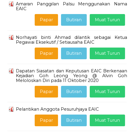
Amaran Panggilan Palsu Menggunakan Nama
EAIC
Papar
Butiran
Muat Turun
Norhayati binti Ahmad dilantik sebagai Ketua
Pegawai Eksekutif / Setiausaha EAIC
Papar
Butiran
Muat Turun
Dapatan Siasatan dan Keputusan EAIC Berkenaan
Kejadian Goh Leong Yeong @ Alvin Goh
Meloloskan Diri pada 11 Oktober 2020
Papar
Butiran
Muat Turun
Pelantikan Anggota Pesuruhjaya EAIC
Papar
Butiran
Muat Turun