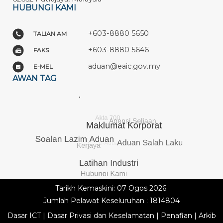
HUBUNGI KAMI
+603-8880 5650
TALIAN AM
+603-8880 5646
FAKS
aduan@eaic.gov.my
E-MEL
AWAN TAG
Tarikh Kemaskini: 07 Ogos 2026.
Jumlah Pelawat Keseluruhan : 1814804
Dasar ICT
|
Dasar Privasi dan Keselamatan
|
Penafian
|
Arkib