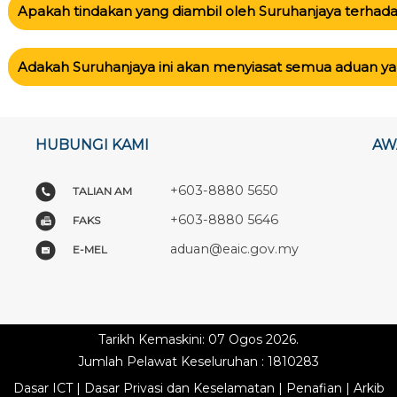
Apakah tindakan yang diambil oleh Suruhanjaya terhad
Adakah Suruhanjaya ini akan menyiasat semua aduan ya
HUBUNGI KAMI
AW
+603-8880 5650
TALIAN AM
+603-8880 5646
FAKS
aduan@eaic.gov.my
E-MEL
Tarikh Kemaskini: 07 Ogos 2026.
Jumlah Pelawat Keseluruhan : 1810283
Dasar ICT
|
Dasar Privasi dan Keselamatan
|
Penafian
|
Arkib