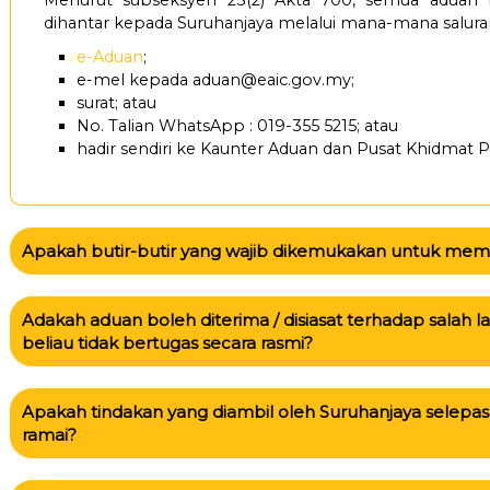
Menurut subseksyen 23(2) Akta 700, semua aduan
dihantar kepada Suruhanjaya melalui mana-mana saluran
e-Aduan
;
e-mel kepada
aduan@eaic.gov.my
;
surat; atau
No. Talian WhatsApp : 019-355 5215; atau
hadir sendiri ke Kaunter Aduan dan Pusat Khidmat 
Apakah butir-butir yang wajib dikemukakan untuk membu
Adakah aduan boleh diterima / disiasat terhadap salah
beliau tidak bertugas secara rasmi?
Apakah tindakan yang diambil oleh Suruhanjaya selepas
ramai?