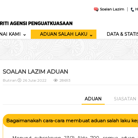
|
Soalan Lazim
H
AI KAMI
ADUAN SALAH LAKU
DATA & STATI
SOALAN LAZIM ADUAN
Butiran
26 Julai 2022
28693
ADUAN
SIASATAN
Bagaimanakah cara-cara membuat aduan salah laku kep