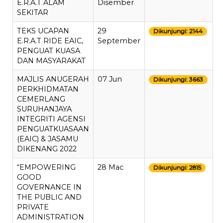
E.R.A.T ALAM
Disember
SEKITAR
TEKS UCAPAN
29
Dikunjungi: 2144
E.R.A.T RIDE EAIC,
September
PENGUAT KUASA
DAN MASYARAKAT
MAJLIS ANUGERAH
07 Jun
Dikunjungi: 3663
PERKHIDMATAN
CEMERLANG
SURUHANJAYA
INTEGRITI AGENSI
PENGUATKUASAAN
(EAIC) & JASAMU
DIKENANG 2022
“EMPOWERING
28 Mac
Dikunjungi: 2815
GOOD
GOVERNANCE IN
THE PUBLIC AND
PRIVATE
ADMINISTRATION