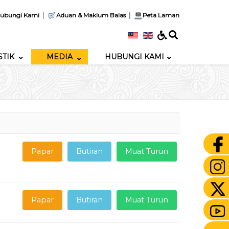
|
|
ubungi Kami
Aduan & Maklum Balas
Peta Laman
STIK
MEDIA
HUBUNGI KAMI
Papar
Butiran
Muat Turun
Papar
Butiran
Muat Turun