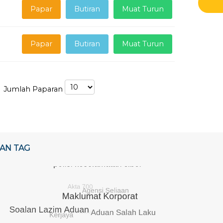
Papar
Butiran
Muat Turun
Papar
Butiran
Muat Turun
Jumlah Paparan
AN TAG