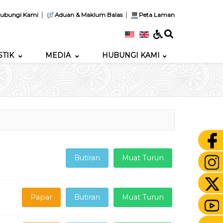
|
|
ubungi Kami
Aduan & Maklum Balas
Peta Laman
STIK
MEDIA
HUBUNGI KAMI
Butiran
Muat Turun
Papar
Butiran
Muat Turun