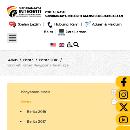
|
|
Soalan Lazim
Hubungi Kami
Aduan & Maklum
|
Balas
Peta Laman
Arkib
Berita
Berita 2016
Sindiket 'Kebal' Pengguna Teraniaya
Kenyataan Media
Berita
Berita 2018
Berita 2017