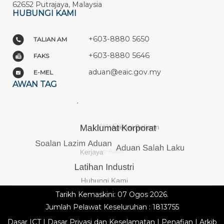
62652 Putrajaya, Malaysia
HUBUNGI KAMI
+603-8880 5650
TALIAN AM
+603-8880 5646
FAKS
aduan@eaic.gov.my
E-MEL
AWAN TAG
Tarikh Kemaskini: 07 Ogos 2026.
Jumlah Pelawat Keseluruhan : 1813755
Dasar ICT
|
Dasar Privasi dan Keselamatan
|
Penafian
|
Arkib