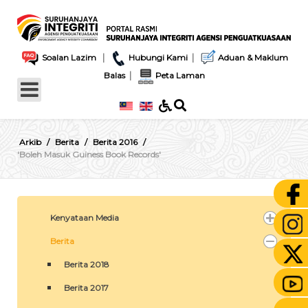
|
|
Soalan Lazim
Hubungi Kami
Aduan & Maklum
|
Balas
Peta Laman
Arkib
Berita
Berita 2016
'Boleh Masuk Guiness Book Records'
Kenyataan Media
Berita
Berita 2018
Berita 2017