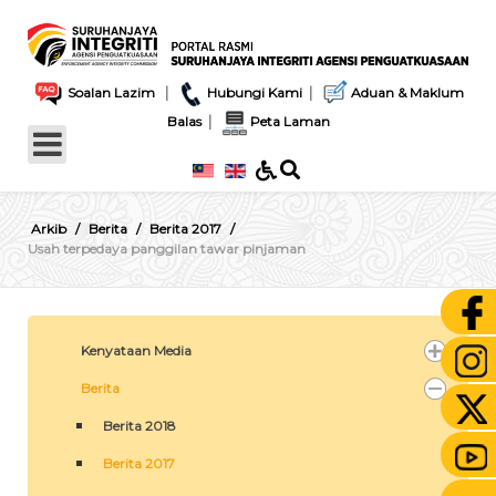
|
|
Soalan Lazim
Hubungi Kami
Aduan & Maklum
|
Balas
Peta Laman
Arkib
Berita
Berita 2017
Usah terpedaya panggilan tawar pinjaman
Kenyataan Media
Berita
Berita 2018
Berita 2017