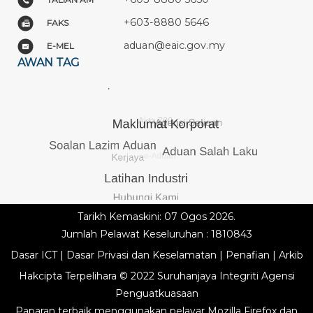
+603-8880 5646
FAKS
aduan@eaic.gov.my
E-MEL
AWAN TAG
Tarikh Kemaskini: 07 Ogos 2026.
Jumlah Pelawat Keseluruhan : 1810843
Dasar ICT
|
Dasar Privasi dan Keselamatan
|
Penafian
|
Arkib
Hakcipta Terpelihara © 2022 Suruhanjaya Integriti Agensi
Penguatkuasaan
Paparan terbaik menggunakan pelayar Mozilla Firefox dan